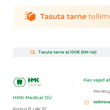
Tasuta tarne al.100€ (KM-ta)!
Kas vajad a
Klienditug
HMK Medical OÜ
tellimi
Korpus B, Laki 30