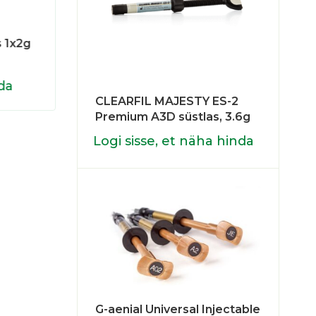
0046
639
s 1x2g
G-aenial Anterior süstlas, 4,7g
Evetr
da
Logi sisse, et näha hinda
Logi
CLEARFIL MAJESTY ES-2
Premium A3D süstlas, 3.6g
Logi sisse, et näha hinda
G-aenial Universal Injectable