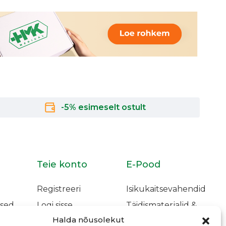
-5% esimeselt ostult
Teie konto
E-Pood
Registreeri
Isikukaitsevahendid
sed
Logi sisse
Täidismaterjalid &
Adhesiivid
Halda nõusolekut
Lemmiktooted