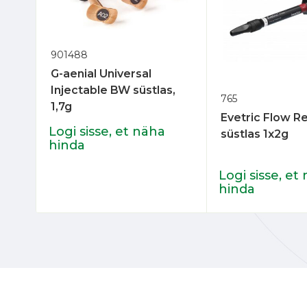
901488
G-aenial Universal
Injectable BW süstlas,
765
1,7g
Evetric Flow Ref
Logi sisse, et näha
süstlas 1x2g
hinda
Logi sisse, et
hinda