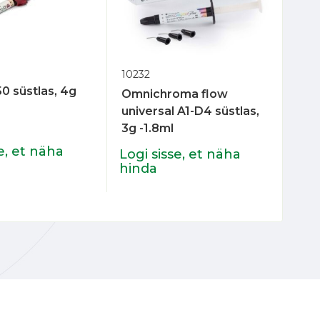
100
G-a
10232
süs
50 süstlas, 4g
Omnichroma flow
universal A1-D4 süstlas,
3g -1.8ml
Log
hin
e, et näha
Logi sisse, et näha
hinda