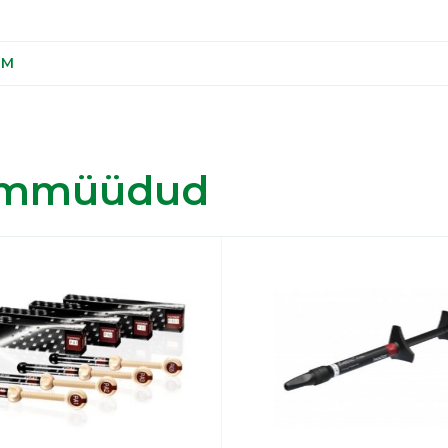
3M
immüüdud