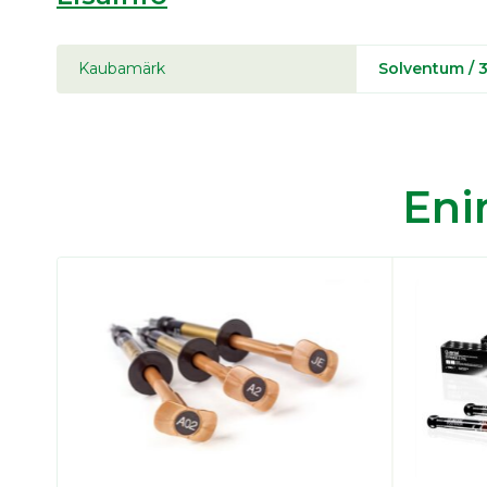
Kaubamärk
Solventum / 
En