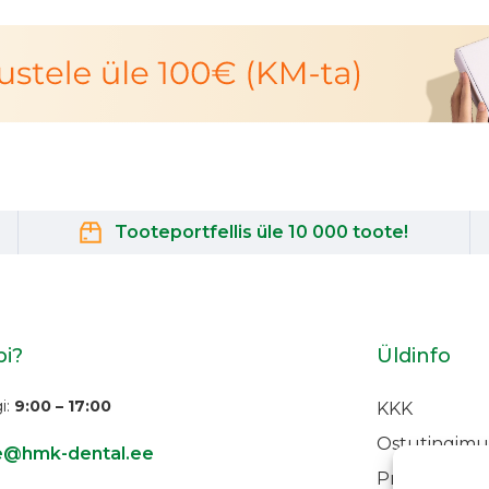
Tooteportfellis üle 10 000 toote!
bi?
Üldinfo
i:
9:00 – 17:00
KKK
Ostutingimu
ne@hmk-dental.ee
Privaatsus