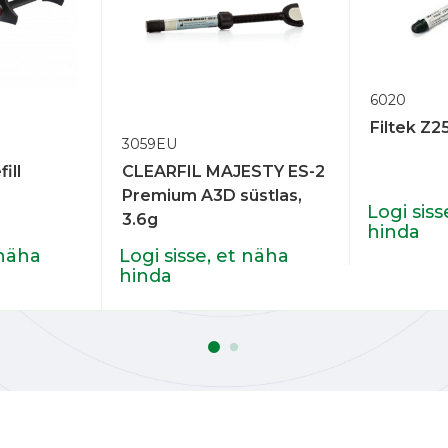
6020
Filtek Z2
3059EU
ill
CLEARFIL MAJESTY ES-2
Premium A3D süstlas,
Logi siss
3.6g
hinda
 näha
Logi sisse, et näha
hinda