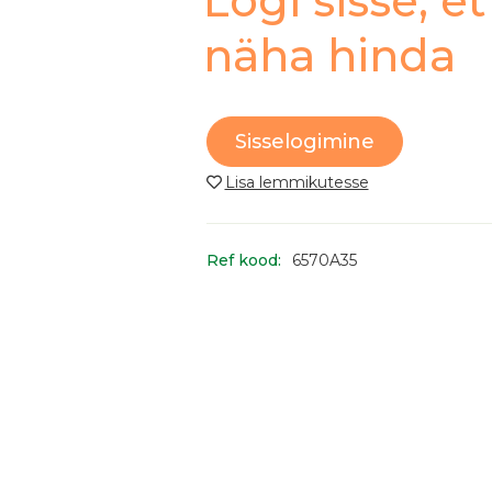
Logi sisse, et
näha hinda
Sisselogimine
Ref kood:
6570A35