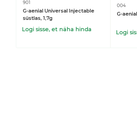
901
004
G-aenial Universal Injectable
G-aenial
süstlas, 1,7g
ine,
Logi sisse, et näha hinda
Logi si