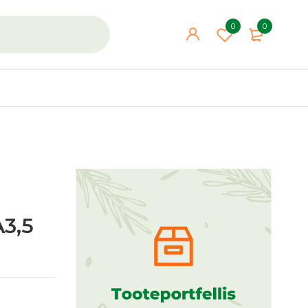
0
0
A3,5