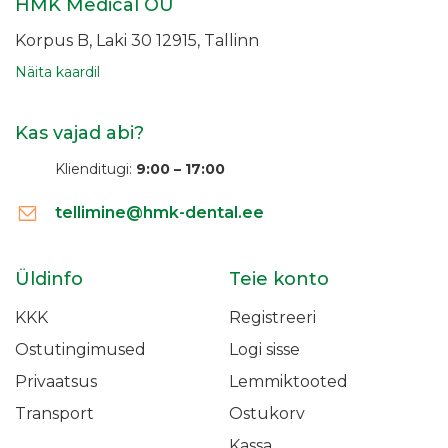
HMK Medical OÜ
Korpus B, Laki 30
12915, Tallinn
Näita kaardil
Kas vajad abi?
Klienditugi:
9:00 – 17:00
tellimine@hmk-dental.ee
Üldinfo
Teie konto
KKK
Registreeri
Ostutingimused
Logi sisse
Privaatsus
Lemmiktooted
Transport
Ostukorv
Kassa