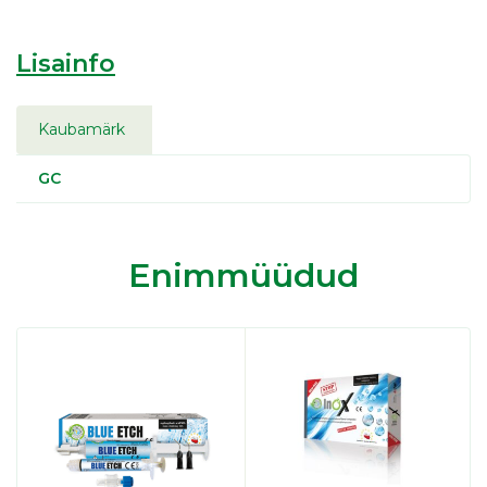
Lisainfo
Kaubamärk
GC
Enimmüüdud