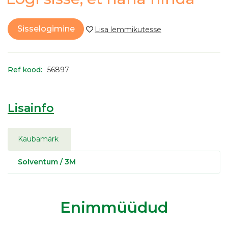
Sisselogimine
Ref kood:
56897
Lisainfo
Kaubamärk
Solventum / 3M
Enimmüüdud