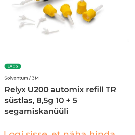
LAOS
Solventum / 3M
Relyx U200 automix refill TR
süstlas, 8,5g 10 + 5
segamiskanüüli
Logi sisse, et näha hinda