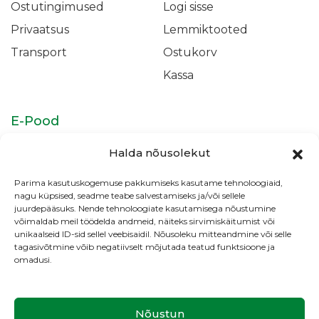
Ostutingimused
Logi sisse
Privaatsus
Lemmiktooted
Transport
Ostukorv
Kassa
E-Pood
Isikukaitsevahendid
Täidismaterjalid &
Halda nõusolekut
Adhesiivid
Parima kasutuskogemuse pakkumiseks kasutame tehnoloogiaid,
Juureravi
Profülaktika &
nagu küpsised, seadme teabe salvestamiseks ja/või sellele
Valgendus
juurdepääsuks. Nende tehnoloogiate kasutamisega nõustumine
võimaldab meil töödelda andmeid, näiteks sirvimiskäitumist või
Kliiniku tarvikud
unikaalseid ID-sid sellel veebisaidil. Nõusoleku mitteandmine või selle
tagasivõtmine võib negatiivselt mõjutada teatud funktsioone ja
omadusi.
Copyright © HMK Medical OÜ
Nõustun