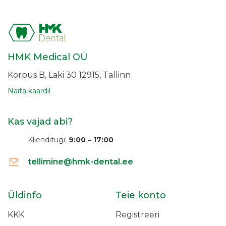
HMK Medical OÜ
Korpus B, Laki 30
12915, Tallinn
Näita kaardil
Kas vajad abi?
Klienditugi:
9:00 – 17:00
tellimine@hmk-dental.ee
Üldinfo
Teie konto
KKK
Registreeri