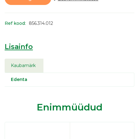
Ref kood:
856.314.012
Lisainfo
Kaubamärk
Edenta
Enimmüüdud