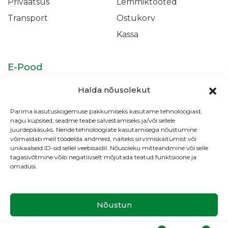
Privaatsus
Lemmiktooted
Transport
Ostukorv
Kassa
E-Pood
Isikukaitsevahendid
Täidismaterjalid &
Halda nõusolekut
Adhesiivid
Parima kasutuskogemuse pakkumiseks kasutame tehnoloogiaid,
Juureravi
Profülaktika &
nagu küpsised, seadme teabe salvestamiseks ja/või sellele
Valgendus
juurdepääsuks. Nende tehnoloogiate kasutamisega nõustumine
võimaldab meil töödelda andmeid, näiteks sirvimiskäitumist või
Kliiniku tarvikud
unikaalseid ID-sid sellel veebisaidil. Nõusoleku mitteandmine või selle
tagasivõtmine võib negatiivselt mõjutada teatud funktsioone ja
omadusi.
Copyright © HMK Medical OÜ
Nõustun
Cookie Policy