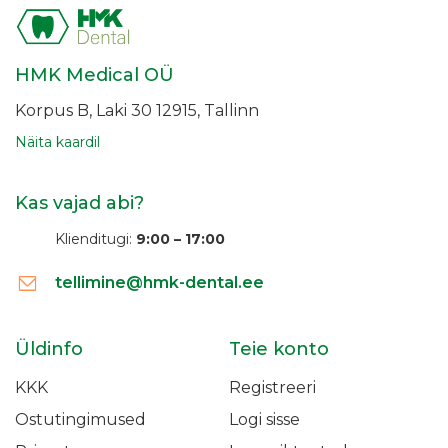
HMK Medical OÜ
Korpus B, Laki 30
12915, Tallinn
Näita kaardil
Kas vajad abi?
Klienditugi:
9:00 – 17:00
tellimine@hmk-dental.ee
Üldinfo
Teie konto
KKK
Registreeri
Ostutingimused
Logi sisse