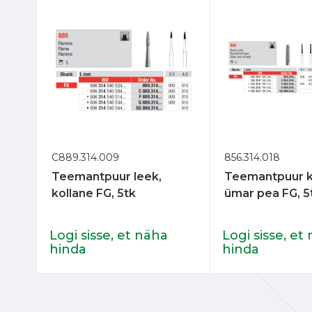
C889.314.009
856.314.018
Teemantpuur leek,
Teemantpuur k
kollane FG, 5tk
ümar pea FG, 5
Logi sisse, et näha
Logi sisse, et
hinda
hinda