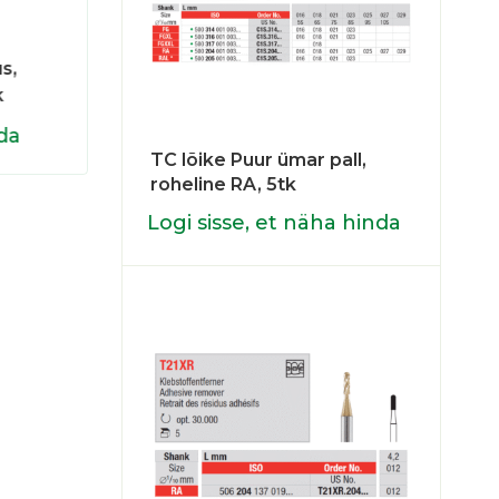
C34L.315.012
SG801
s,
Teemantpuur Crown Separator
Teem
k
pikk, must/must FG, 5tk
must
da
Logi sisse, et näha hinda
Logi
TC lõike Puur ümar pall,
roheline RA, 5tk
Logi sisse, et näha hinda