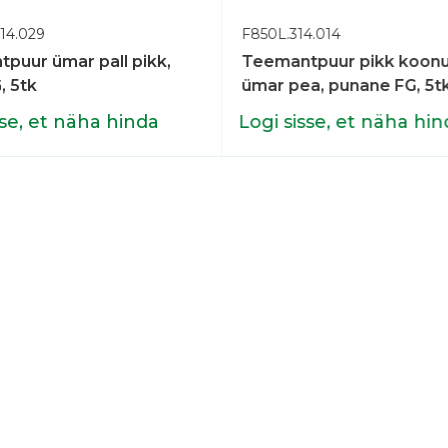
14.029
F850L.314.014
puur ümar pall pikk,
Teemantpuur pikk koonu
, 5tk
ümar pea, punane FG, 5t
sse, et näha hinda
Logi sisse, et näha hin