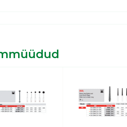
immüüdud