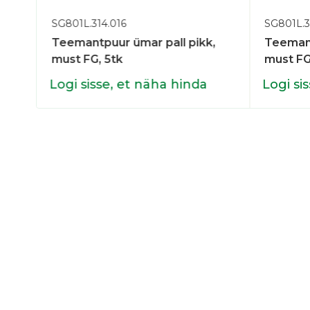
SG801L.314.016
SG801L.3
r
Teemantpuur ümar pall pikk,
Teemant
must FG, 5tk
must FG
Logi sisse, et näha hinda
Logi si