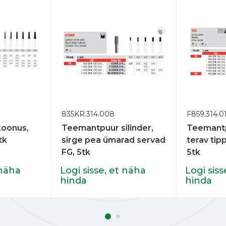
835KR.314.008
F859.314.0
oonus,
Teemantpuur silinder,
Teemantp
tk
sirge pea ümarad servad
terav tip
FG, 5tk
5tk
 näha
Logi sisse, et näha
Logi siss
hinda
hinda