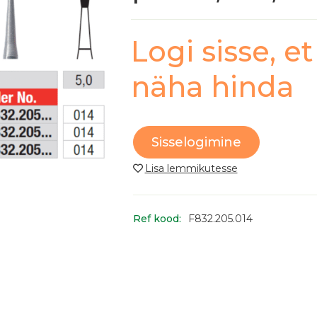
Logi sisse, et
näha hinda
Sisselogimine
Ref kood:
F832.205.014