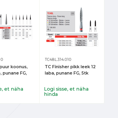
10
TC48L.314.010
837L
uur koonus,
TC Finisher pikk leek 12
Tee
p, punane FG,
laba, punane FG, 5tk
sil
e, et näha
Logi sisse, et näha
Log
hinda
hin