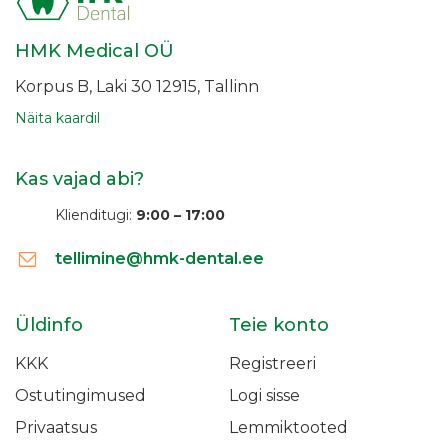
HMK Medical OÜ
Korpus B, Laki 30
12915, Tallinn
Näita kaardil
Kas vajad abi?
Klienditugi:
9:00 – 17:00
tellimine@hmk-dental.ee
Üldinfo
Teie konto
KKK
Registreeri
Ostutingimused
Logi sisse
Privaatsus
Lemmiktooted