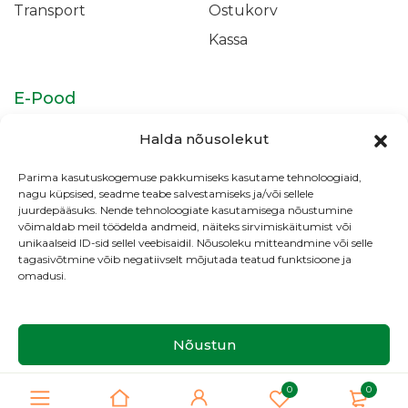
Transport
Ostukorv
Kassa
E-Pood
Isikukaitsevahendid
Täidismaterjalid &
Halda nõusolekut
Adhesiivid
Parima kasutuskogemuse pakkumiseks kasutame tehnoloogiaid,
Juureravi
Profülaktika &
nagu küpsised, seadme teabe salvestamiseks ja/või sellele
Valgendus
juurdepääsuks. Nende tehnoloogiate kasutamisega nõustumine
võimaldab meil töödelda andmeid, näiteks sirvimiskäitumist või
Kliiniku tarvikud
unikaalseid ID-sid sellel veebisaidil. Nõusoleku mitteandmine või selle
tagasivõtmine võib negatiivselt mõjutada teatud funktsioone ja
omadusi.
Copyright © HMK Medical OÜ
Nõustun
Cookie Policy
0
0
Privaatsus
Meist