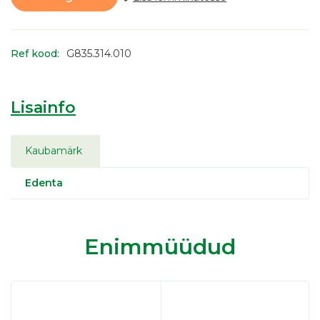
Ref kood:
G835.314.010
Lisainfo
Kaubamärk
Edenta
Enimmüüdud