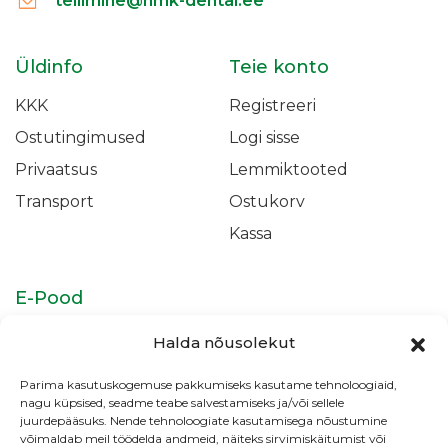
tellimine@hmk-dental.ee
Üldinfo
Teie konto
KKK
Registreeri
Ostutingimused
Logi sisse
Privaatsus
Lemmiktooted
Transport
Ostukorv
Kassa
E-Pood
Isikukaitsevahendid
Täidismaterjalid &
Halda nõusolekut
Adhesiivid
Parima kasutuskogemuse pakkumiseks kasutame tehnoloogiaid,
Juureravi
Profülaktika &
nagu küpsised, seadme teabe salvestamiseks ja/või sellele
Valgendus
juurdepääsuks. Nende tehnoloogiate kasutamisega nõustumine
võimaldab meil töödelda andmeid, näiteks sirvimiskäitumist või
Kliiniku tarvikud