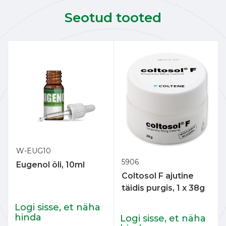
Seotud tooted
W-EUG10
5906
Eugenol õli, 10ml
Coltosol F ajutine
täidis purgis, 1 x 38g
Logi sisse, et näha
hinda
Logi sisse, et näha