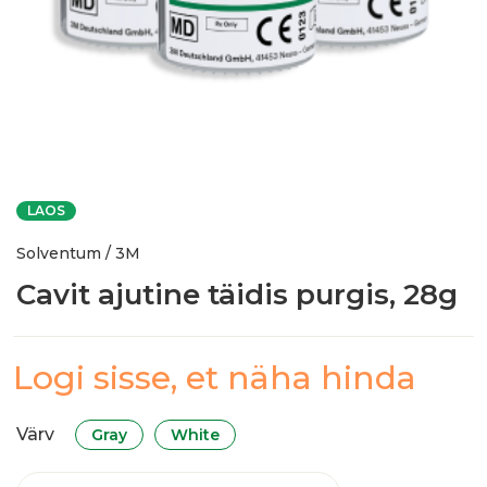
LAOS
Solventum / 3M
Cavit ajutine täidis purgis, 28g
Logi sisse, et näha hinda
Värv
Gray
White