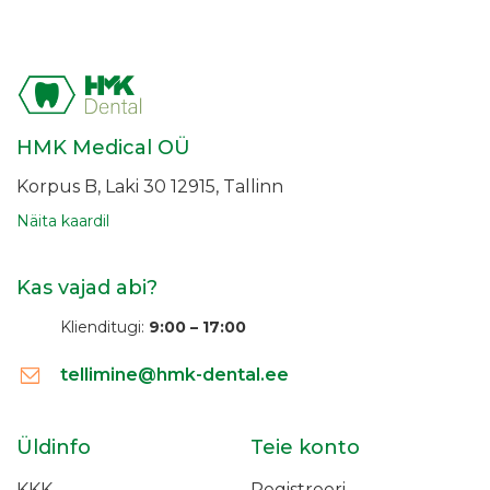
HMK Medical OÜ
Korpus B, Laki 30
12915, Tallinn
Näita kaardil
Kas vajad abi?
Klienditugi:
9:00 – 17:00
tellimine@hmk-dental.ee
Üldinfo
Teie konto
KKK
Registreeri