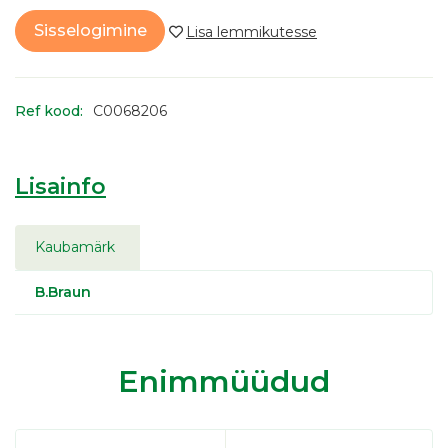
Sisselogimine
Ref kood:
C0068206
Lisainfo
Kaubamärk
B.Braun
Enimmüüdud