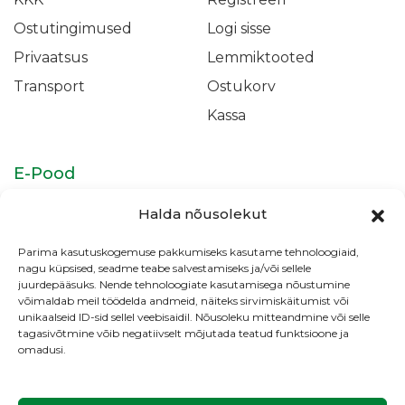
Ostutingimused
Logi sisse
Privaatsus
Lemmiktooted
Transport
Ostukorv
Kassa
E-Pood
Isikukaitsevahendid
Täidismaterjalid &
Halda nõusolekut
Adhesiivid
Parima kasutuskogemuse pakkumiseks kasutame tehnoloogiaid,
Juureravi
Profülaktika &
nagu küpsised, seadme teabe salvestamiseks ja/või sellele
Valgendus
juurdepääsuks. Nende tehnoloogiate kasutamisega nõustumine
võimaldab meil töödelda andmeid, näiteks sirvimiskäitumist või
Kliiniku tarvikud
unikaalseid ID-sid sellel veebisaidil. Nõusoleku mitteandmine või selle
tagasivõtmine võib negatiivselt mõjutada teatud funktsioone ja
omadusi.
Copyright © HMK Medical OÜ